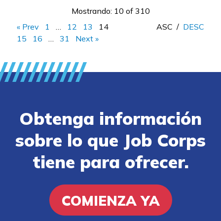
Mostrando: 10 of 310
« Prev
1
…
12
13
14
ASC
/
DESC
15
16
…
31
Next »
Obtenga información
sobre lo que Job Corps
tiene para ofrecer.
COMIENZA YA