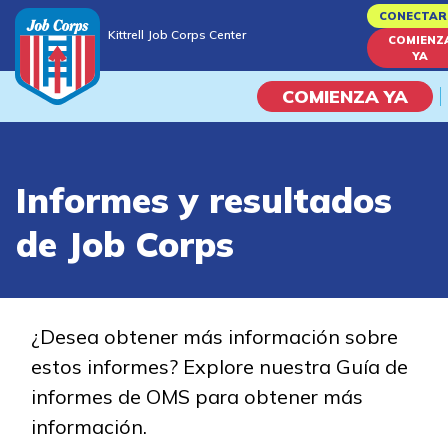
Skip
CONECTAR
Kittrell Job Corps Center
to
COMIENZ
Kittrell Job Corps Center
YA
main
content
COMIENZA YA
Programas
Informes y resultados
Vida En El Campus Universita
de Job Corps
Habilidades académicas
Viaje de la carrera
¿Desea obtener más información sobre
estos informes? Explore nuestra Guía de
Estudiar
informes de OMS para obtener más
información.
Programas de Entrenamient