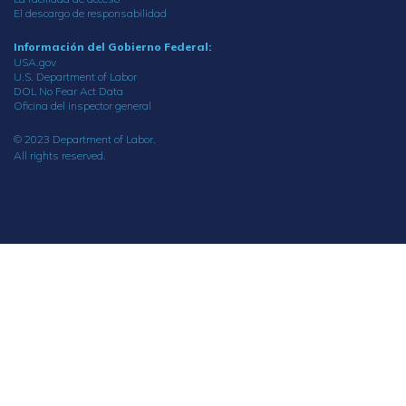
El descargo de responsabilidad
Información del Gobierno Federal:
USA.gov
U.S. Department of Labor
DOL No Fear Act Data
Oficina del inspector general
© 2023 Department of Labor.
All rights reserved.