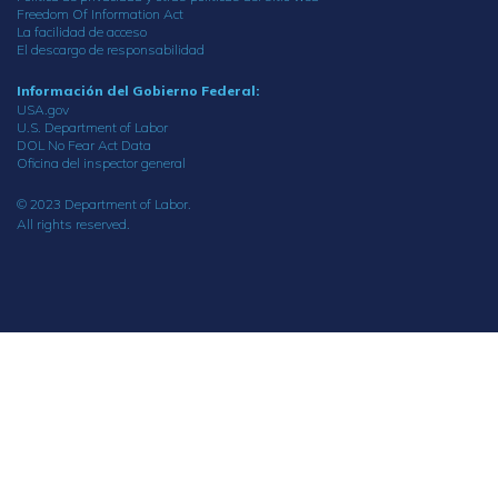
Freedom Of Information Act
La facilidad de acceso
El descargo de responsabilidad
Información del Gobierno Federal:
USA.gov
U.S. Department of Labor
DOL No Fear Act Data
Oficina del inspector general
© 2023 Department of Labor.
All rights reserved.