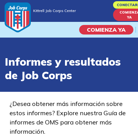
Skip
CONECTAR
Kittrell Job Corps Center
to
COMIENZ
Kittrell Job Corps Center
YA
main
content
COMIENZA YA
Programas
Informes y resultados
Vida En El Campus Universita
de Job Corps
Habilidades académicas
Viaje de la carrera
¿Desea obtener más información sobre
estos informes? Explore nuestra Guía de
Estudiar
informes de OMS para obtener más
información.
Programas de Entrenamient