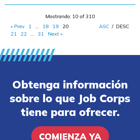
Mostrando: 10 of 310
« Prev
1
…
18
19
20
ASC
/
DESC
21
22
…
31
Next »
Obtenga información
sobre lo que Job Corps
tiene para ofrecer.
COMIENZA YA