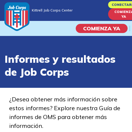
Skip
CONECTAR
Kittrell Job Corps Center
to
COMIENZ
Kittrell Job Corps Center
YA
main
content
COMIENZA YA
Programas
Informes y resultados
Vida En El Campus Universita
de Job Corps
Habilidades académicas
Viaje de la carrera
¿Desea obtener más información sobre
estos informes? Explore nuestra Guía de
Estudiar
informes de OMS para obtener más
información.
Programas de Entrenamient