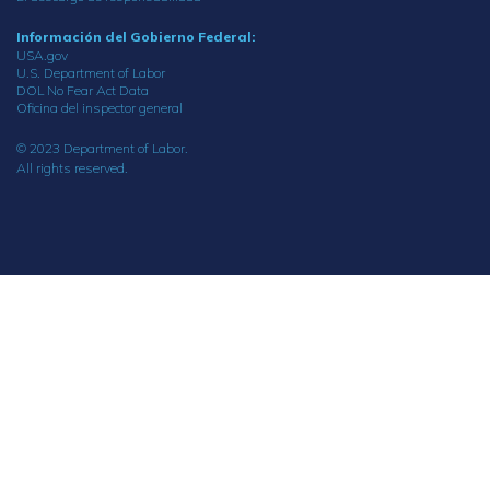
Información del Gobierno Federal:
USA.gov
U.S. Department of Labor
DOL No Fear Act Data
Oficina del inspector general
© 2023 Department of Labor.
All rights reserved.